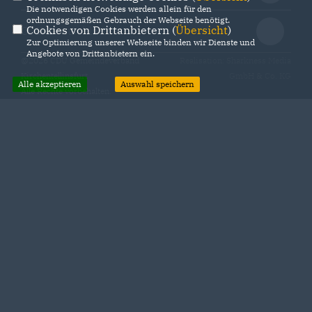
Die notwendigen Cookies werden allein für den
ordnungsgemäßen Gebrauch der Webseite benötigt.
Cookies von Drittanbietern (
Übersicht
)
CDU Deutschlands
Zur Optimierung unserer Webseite binden wir Dienste und
Angebote von Drittanbietern ein.
@2026 CDU Gemeindeverband
Realisation: Sharkness Media
Kirchentellinsfurt
GmbH & Co. KG
Alle akzeptieren
Auswahl speichern
Alle Rechte vorbehalten.