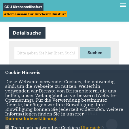
CDU Kirchentellinsfurt
#Gemeinsam für Kirchentellinsfurt
Detailsuche
Cookie Hinweis
Diese Webseite verwendet Cookies, die notwendig
sind, um die Webseite zu nutzen. Weiterhin
verwenden wir Dienste von Drittanbietern, die uns
helfen, unser Webangebot zu verbessern (Website-
Optmierung). Für die Verwendung bestimmter
Dienste, benötigen wir Ihre Einwilligung. Ihre
Einwilligung können Sie jederzeit widerrufen. Weitere
IMPRESSUM
DATENSCHUTZ
KONTAKT
Informationen finden Sie in unserer
Datenschutzerklärung
.
CDU Baden-Württemberg
Technisch notwendige Cookies (
Übersicht
)