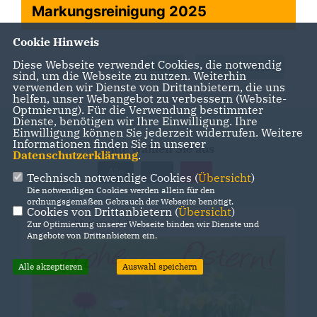
Markungsreinigung 2025
Cookie Hinweis
Diese Webseite verwendet Cookies, die notwendig
MEHR
ALLE BEITRÄGE
sind, um die Webseite zu nutzen. Weiterhin
verwenden wir Dienste von Drittanbietern, die uns
helfen, unser Webangebot zu verbessern (Website-
Optmierung). Für die Verwendung bestimmter
Dienste, benötigen wir Ihre Einwilligung. Ihre
Einwilligung können Sie jederzeit widerrufen. Weitere
Informationen finden Sie in unserer
Bitte wählen Sie aus
Datenschutzerklärung
.
Alle
Technisch notwendige Cookies (
Übersicht
)
Die notwendigen Cookies werden allein für den
ordnungsgemäßen Gebrauch der Webseite benötigt.
Cookies von Drittanbietern (
Übersicht
)
vor
4 Monaten 1 Tag
Zur Optimierung unserer Webseite binden wir Dienste und
Angebote von Drittanbietern ein.
Alle akzeptieren
Auswahl speichern