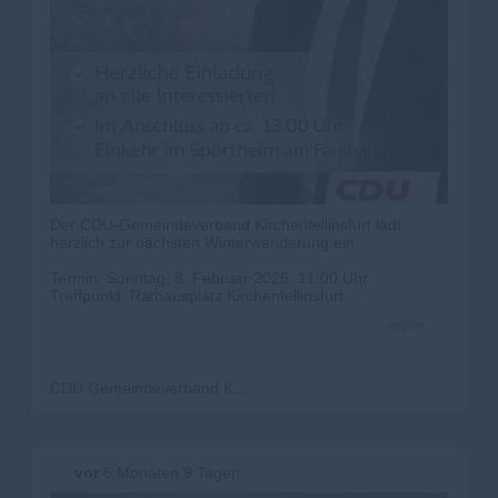
Der CDU-Gemeindeverband Kirchentellinsfurt lädt
herzlich zur nächsten Winterwanderung ein.
Termin: Sonntag, 8. Februar 2026, 11:00 Uhr
Treffpunkt: Rathausplatz Kirchentellinsfurt
Gast: Dr. Max Menton, CDU-Landtagskandidat
mehr
Gemeinsam möchten wir bei einem winterlichen
Spaziergang aktuelle Themen aus Gemeinde und Land
aufgreifen und miteinander ins Gespräch kommen. Dr.
CDU Gemeindeverband Kirchentellinsfurt
Max Menton wird die Wanderung begleiten und
Einblicke in seine politischen Schwerpunkte sowie in die
aktuellen Herausforderungen auf Landesebene geben.
Die Winterwanderung bietet wie immer Gelegenheit zum
vor
6 Monaten 9 Tagen
persönlichen Austausch in lockerer Atmosphäre ? für
interessierte Bürgerinnen und Bürger ebenso wie für