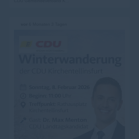
CDU Gemeindeverband Kirchentellinsfurt
Friedhof mit Informationen zur geplanten Umgestaltung,
das Feuerwehrhaus und der Bauhof sowie das
Sanierungsgebiet "Ortsmitte-Campus". Dort wurden der
Stand der Planungen und langfristige Perspektiven im
vor
6 Monaten 3 Tagen
Zusammenhang mit der Regionalstadtbahn und einer
möglichen Bundesgartenschau 2039 erläutert. Im
Gewerbegebiet Im Oberen Lettenkies kamen Vertreter
der CDU mit dort bauenden Unternehmern ins
Gespräch. Dabei wurde deutlich Kritik an langwierigen
Baugenehmigungsverfahren und hoher Bürokratie
geäußert.
Während der Wanderung konnten Wünsche,
Anregungen und Kritikpunkte direkt an Dr. Max Menton
weitergegeben werden. Auch Kritik an Bund und Land ?
insbesondere mit Blick auf steigende Aufgaben und
unzureichende finanzielle Ausstattung der Kommunen ?
wurde offen angesprochen. Den Abschluss bildete ein
gemeinsamer Ausklang im Sportheim am Faulbaum. Die
Veranstaltung unterstrich einmal mehr den Anspruch der
CDU Kirchentellinsfurt auf Bürgernähe und direkten
Dialog vor Ort.