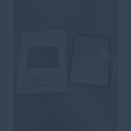
politisch Engagierte. Im Anschluss ist ab ca. 13:00 -
13.30 Uhr ein gemütlicher Ausklang im Sportheim am
Faulbaum geplant.
Alle Interessierten sind herzlich eingeladen ? kommen
Sie gerne vorbei und bringen Sie Familie, Freunde und
gute Gespräche mit!
Euer CDU-Gemeindeverband Kirchentellinsfurt