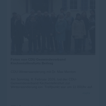
Fotos von CDU Gemeindeverband
Kirchentellinsfurts Beitrag
CDU-Winterwanderung mit Dr. Max Menton
Am Sonntag, 8. Februar 2026, lud der CDU-
Gemeindeverband Kirchentellinsfurt zur
Winterwanderung ein. Treffpunkt war um 11.00Uhr auf
dem Rathausplatz. Um die Gelegenheit zu nutzen,
mehr
gemeinsam mit dem CDU-Landtagskandidaten Dr. Max
Menton aktuelle kommunal- und landespolitische
Themen zu diskutieren.
Stationen der Wanderung waren unter anderem der