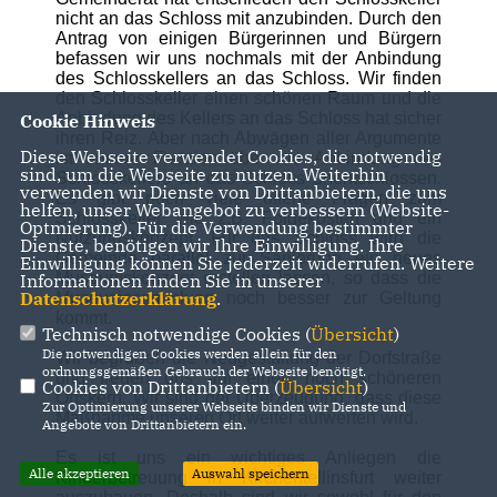
nicht an das Schloss mit anzubinden. Durch den
Antrag von einigen Bürgerinnen und Bürgern
befassen wir uns nochmals mit der Anbindung
des Schlosskellers an das Schloss. Wir finden
den Schlosskeller einen schönen Raum und die
Anbindung des Kellers an das Schloss hat sicher
Cookie Hinweis
ihren Reiz. Aber nach Abwägen aller Argumente
Diese Webseite verwendet Cookies, die notwendig
ist unsere Fraktion über die Anbindung des
sind, um die Webseite zu nutzen. Weiterhin
Schlosskellers an das Schloss unentschlossen.
verwenden wir Dienste von Drittanbietern, die uns
Es gibt noch viele offene Fragen zum
helfen, unser Webangebot zu verbessern (Website-
Schlosskeller wie z.B. Folgekosten und ein
Optmierung). Für die Verwendung bestimmter
Nutzungskonzept. Für das Schloss wird die
Dienste, benötigen wir Ihre Einwilligung. Ihre
Gemeinde parallel zur Sanierung ein neues
Einwilligung können Sie jederzeit widerrufen. Weitere
Museumskonzept erstellen lassen, so dass die
Informationen finden Sie in unserer
Datenschutzerklärung
.
Museumssammlung noch besser zur Geltung
kommt.
Technisch notwendige Cookies (
Übersicht
)
Die notwendigen Cookies werden allein für den
Wir begrüßen die Neugestaltung der Dorfstraße
ordnungsgemäßen Gebrauch der Webseite benötigt.
und freuen uns auf einen noch schöneren
Cookies von Drittanbietern (
Übersicht
)
Ortskern. Wir sind der Überzeugung, dass diese
Zur Optimierung unserer Webseite binden wir Dienste und
Maßnahme unseren Ort weiter aufwerten wird.
Angebote von Drittanbietern ein.
Es ist uns ein wichtiges Anliegen die
Alle akzeptieren
Auswahl speichern
Kinderbetreuung in Kirchentellinsfurt weiter