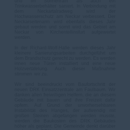
und im Sonnenrain als auch ein
Trinkwasserbehälter saniert. In Verbindung mit
dem Neckartalradweg wird der
Hochwasserschutz am Neckar verbessert. Der
Neckarseitenarm wird ebenfalls dieses Jahr
gebaut werden und somit wird das Gebiet am
Neckar von Kirchentellinsfurt aufgewertet
werden.
In der Richard-Wolf-Halle werden dieses Jahr
kleinere Sanierungsarbeiten durchgeführt um
dem Brandschutz gerecht zu werden. Es werden
innen neue Türen installiert und eine neue
Holzvertäfelung. Auch dieser Maßnahme
stimmen
wir zu.
Wir sind beeindruckt vom Baufortschritt der
neuen DRK Einsatzzentrale am Faulbaum. Wir
danken allen freiwilligen Helfern, die an diesem
Gebäude mit bauen und ihre Freizeit dafür
opfern. Auf Grund der unvorhersehbaren
Instabilität des Hanges, der aufwendig mit
großen Steinen abgefangen werden musste,
werden die Baukosten des DRK Gebäudes
höher als geplant. Die Gemeinde denkt darüber