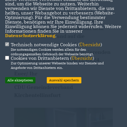
sind, um die Webseite zu nutzen. Weiterhin
verwenden wir Dienste von Drittanbietern, die uns
Wir sind voller Tatendrang und
helfen, unser Webangebot zu verbessern (Website-
Optmierung). Für die Verwendung bestimmter
Motivation. Wir freuen uns auf die
Dienste, benötigen wir Ihre Einwilligung. Ihre
Einwilligung können Sie jederzeit widerrufen. Weitere
erste Gemeinderatssitzung mit dem
Informationen finden Sie in unserer
Datenschutzerklärung
.
neuen Gremium und auf die
Einsetzung unserer zwei neuen
Technisch notwendige Cookies (
Übersicht
)
Die notwendigen Cookies werden allein für den
Gemeinderäte in der konstituierenden
ordnungsgemäßen Gebrauch der Webseite benötigt.
Cookies von Drittanbietern (
Übersicht
)
Gemeinderatssitzung am 12.09.24.
Zur Optimierung unserer Webseite binden wir Dienste und
Angebote von Drittanbietern ein.
Euer/ Ihr
Alle akzeptieren
Auswahl speichern
CDU Gemeindeverband
Kirchentellinsfurt